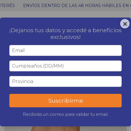
ENVÍOS DENTRO DE LAS 48 HORAS HÁBILES EN CABA Y
×
0
MENÚ
CARRITO
¡Dejanos tus datos y accedé a beneficios
exclusivos!
1
/
7
Suscribirme
Recibirás un correo para validar tu email.