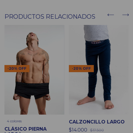
PRODUCTOS RELACIONADOS
-
20
%
OFF
-
20
%
OFF
4 colores
CALZONCILLO LARGO
CLÁSICO PIERNA
$14.000
$17.500