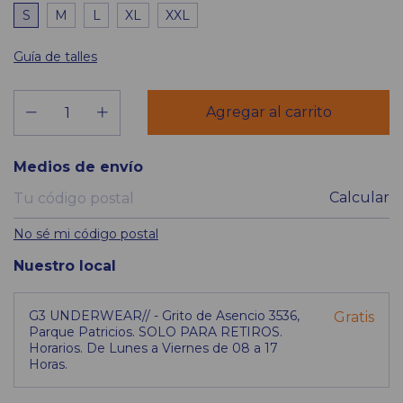
S
M
L
XL
XXL
Guía de talles
Entregas para el CP:
Medios de envío
Calcular
No sé mi código postal
Nuestro local
G3 UNDERWEAR// - Grito de Asencio 3536,
Gratis
Parque Patricios. SOLO PARA RETIROS.
Horarios. De Lunes a Viernes de 08 a 17
Horas.