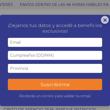
ÉS
ENVÍOS DENTRO DE LAS 48 HORAS HÁBILES EN CABA
×
0
MENÚ
CARRITO
¡Dejanos tus datos y accedé a beneficios
exclusivos!
Inicio
|
Contacto
CONTACTO
WHATSAPP
541138257297
TELÉFONO
52637349
Suscribirme
EMAIL
COMUNICACION@GENERACION3.COM.AR
Recibirás un correo para validar tu email.
DIRECCIÓN
GRITO DE ASENCIO 3536, PARQUE PATRICIOS,