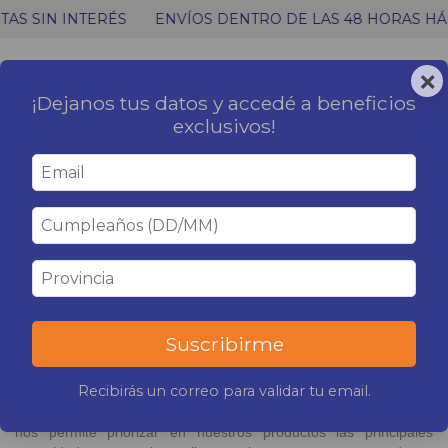
AS SIN INTERÉS
ENVÍOS DENTRO DE LAS 48 HORAS HÁB
×
0
MENÚ
CARRITO
¡Dejanos tus datos y accedé a beneficios
exclusivos!
Inicio
|
Sobre G3
SOBRE G3
Quienes somos:
Somos la tercera generación de una familia dedicada a la
distribución mayorista de lencería, corsetería, medias y ropa
interior masculina, que hemos decidido dar curso a un nuevo
Suscribirme
emprendimiento llamado G3, en alusión a la generación que
representamos.
Recibirás un correo para validar tu email.
G3 incorpora todos los conocimientos adquiridos durante
nuestra estadía en el distribuidor mayorista. Experiencia que
nos permite priorizar en nuestros productos las principales