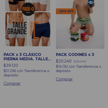
-
20
%
OFF
PACK x 3 CLÁSICO
PACK GODINES x 3
PIERNA MEDIA. TALLES
$20.240
$25.300
GRANDES
$39.120
$16.192
con
Transferencia o
$31.296
con
Transferencia o
depósito
depósito
Comprar
Comprar