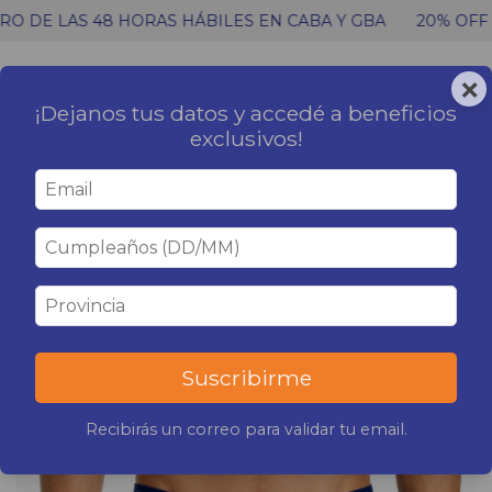
 HORAS HÁBILES EN CABA Y GBA
20% OFF EN PAGO POR
×
0
MENÚ
CARRITO
¡Dejanos tus datos y accedé a beneficios
exclusivos!
Inicio
|
PACK BÓXER Y REMERAS
PACK BÓXER Y REMERAS
FILTRAR Y ORDENAR
1
/
6
Suscribirme
Recibirás un correo para validar tu email.