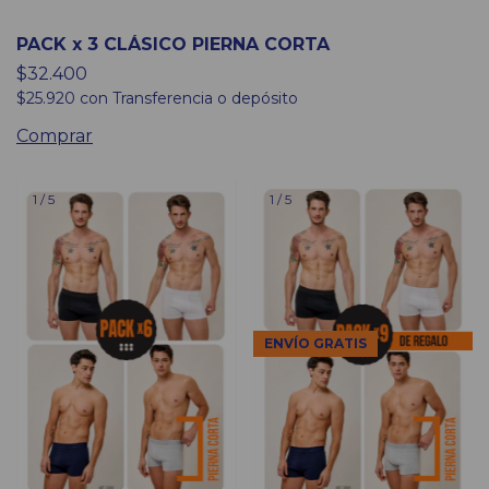
PACK x 3 CLÁSICO PIERNA CORTA
$32.400
$25.920
con
Transferencia o depósito
Comprar
1
/
5
1
/
5
ENVÍO GRATIS