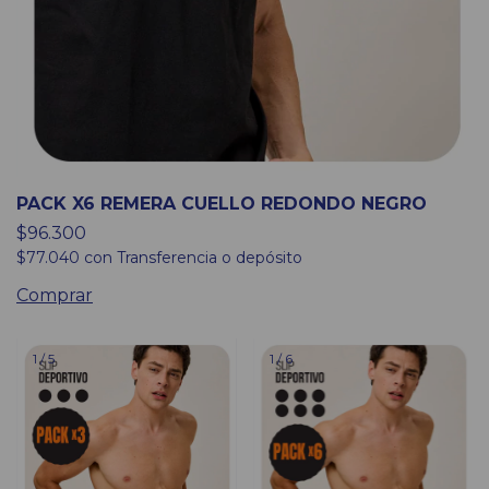
PACK X6 REMERA CUELLO REDONDO NEGRO
$96.300
$77.040
con
Transferencia o depósito
Comprar
1
/
5
1
/
6