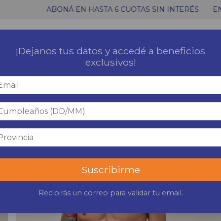
EN HASTA 6 CUOTAS SIN INTERÉS
ENVÍOS DENTRO DE L
¡Dejanos tus datos y accedé a beneficios
exclusivos!
Suscribirme
Recibirás un correo para validar tu email.