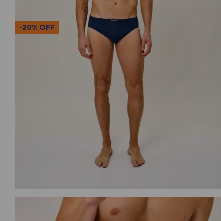
-
20
%
OFF