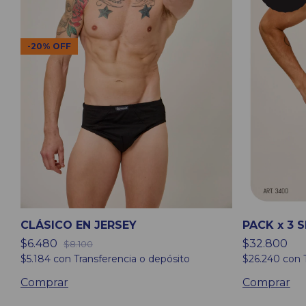
-
20
%
OFF
PACK x 3 
CLÁSICO EN JERSEY
$32.800
$6.480
$8.100
$26.240
con
$5.184
con
Transferencia o depósito
Comprar
Comprar