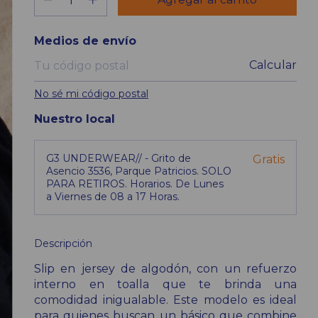
Entregas para el CP:
Medios de envío
Calcular
No sé mi código postal
Nuestro local
G3 UNDERWEAR// - Grito de
Gratis
Asencio 3536, Parque Patricios. SOLO
PARA RETIROS. Horarios. De Lunes
a Viernes de 08 a 17 Horas.
Descripción
Slip en jersey de algodón, con un refuerzo
interno en toalla que te brinda una
comodidad inigualable. Este modelo es ideal
para quienes buscan un básico que combine