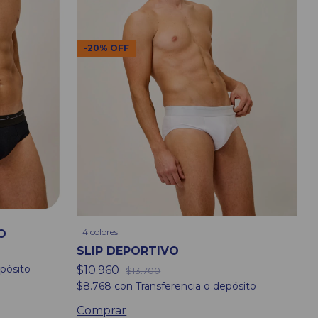
-
20
%
OFF
4 colores
O
SLIP DEPORTIVO
pósito
$10.960
$13.700
$8.768
con
Transferencia o depósito
Comprar