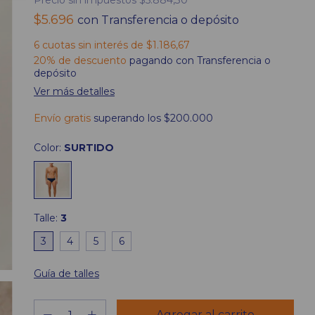
Precio sin impuestos
$5.884,30
$5.696
con
Transferencia o depósito
6
cuotas sin interés de
$1.186,67
20% de descuento
pagando con Transferencia o
depósito
Ver más detalles
Envío gratis
superando los
$200.000
Color:
SURTIDO
Talle:
3
3
4
5
6
Guía de talles