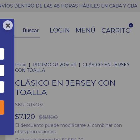
AS 48 HORAS HÁBILES EN CABA Y GBA
20% OFF EN PAG
×
0
LOGIN
MENÚ
CARRITO
Buscar
Inicio
|
PROMO G3 20% off
|
CLÁSICO EN JERSEY
CON TOALLA
CLÁSICO EN JERSEY CON
TOALLA
SKU:
GT3402
$7.120
$8.900
El descuento puede modificarse al combinar con
otras promociones.