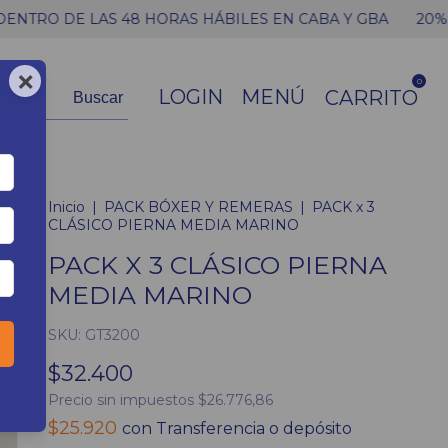
 LAS 48 HORAS HÁBILES EN CABA Y GBA
20% OFF EN P
×
0
LOGIN
MENÚ
CARRITO
Buscar
Inicio
|
PACK BÓXER Y REMERAS
|
PACK x 3
CLÁSICO PIERNA MEDIA MARINO
PACK X 3 CLÁSICO PIERNA
MEDIA MARINO
SKU:
GT3200
$32.400
Precio sin impuestos
$26.776,86
$25.920
con
Transferencia o depósito