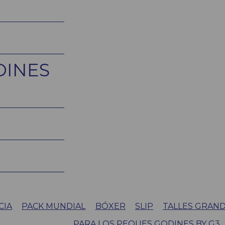
DINES
CIA
PACK MUNDIAL
BÓXER
SLIP
TALLES GRAN
PARA LOS PEQUES GODINES BY G3