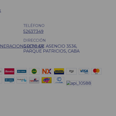
k
TELÉFONO
52637349
DIRECCIÓN
NERACION3.COM.AR
GRITO DE ASENCIO 3536,
PARQUE PATRICIOS, CABA