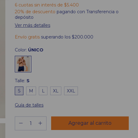
6
cuotas sin interés de
$5.400
20% de descuento
pagando con Transferencia o
depósito
Ver más detalles
Envío gratis
superando los
$200.000
Color:
ÚNICO
Talle:
S
S
M
L
XL
XXL
Guía de talles