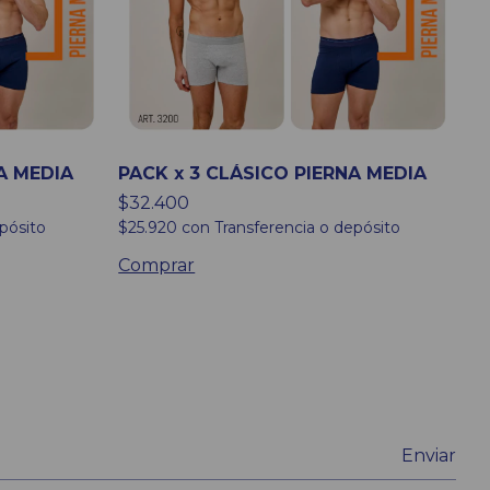
A MEDIA
PACK x 3 CLÁSICO PIERNA MEDIA
P
1
$32.400
$
pósito
$25.920
con
Transferencia o depósito
$
Comprar
C