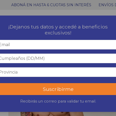
Á EN HASTA 6 CUOTAS SIN INTERÉS
ENVÍOS DENTRO DE
¡Dejanos tus datos y accedé a beneficios
exclusivos!
Suscribirme
Recibirás un correo para validar tu email.