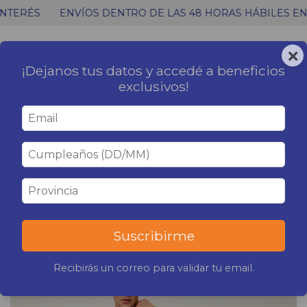
TERÉS
ENVÍOS DENTRO DE LAS 48 HORAS HÁBILES EN C
×
0
MENÚ
CARRITO
¡Dejanos tus datos y accedé a beneficios
exclusivos!
Inicio
|
PIJAMAS
PIJAMAS
FILTRAR Y ORDENAR
1
/
3
Suscribirme
Recibirás un correo para validar tu email.