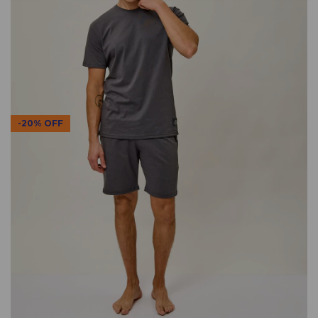
-
20
%
OFF