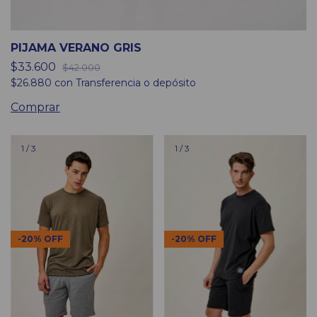
PIJAMA VERANO GRIS
$33.600
$42.000
$26.880
con
Transferencia o depósito
Comprar
1
/
3
1
/
3
-
20
%
OFF
-
20
%
OFF