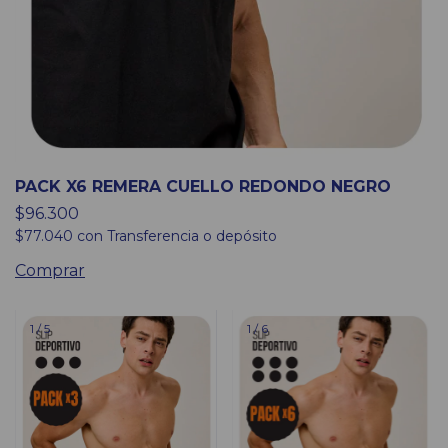
PACK X6 REMERA CUELLO REDONDO NEGRO
$96.300
$77.040
con
Transferencia o depósito
Comprar
1
/
5
1
/
6