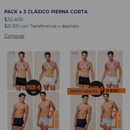
PACK x 3 CLÁSICO PIERNA CORTA
$32.400
$25.920
con
Transferencia o depósito
Comprar
1
/
5
1
/
5
ENVÍO GRATIS