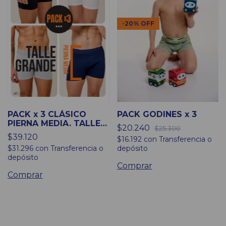
-
20
%
OFF
PACK x 3 CLÁSICO
PACK GODINES x 3
PIERNA MEDIA. TALLES
$20.240
$25.300
GRANDES
$39.120
$16.192
con
Transferencia o
$31.296
con
Transferencia o
depósito
depósito
Comprar
Comprar